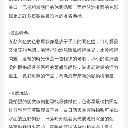
務
港口，已是相當熱門的休閒碼頭，而位於漁港旁的色彩
屋更是許多遊客喜愛拍照的著名地標。
相
關
影
-景點特色-
片
五顏六色的色彩屋就像是孩子手上的調色盤，可可愛愛
又溫暖的色調，港灣裡的漁船隨風輕輕搖晃，水波輕輕
回
閃耀，這裡的時光像是一首輕快的老歌，小小的港灣溫
首
柔的懷抱歲月長河裡的繁盛與靜好，港邊老建築的活力
頁
重生，色彩斑斕的佇立，為漁港帶來新的脈動與能量。
網
-推薦玩法-
站
導
愛拍照的朋友假如想尋找最佳機位，色彩屋最佳拍照點
覽
位於對岸正濱路觀景平台，白日晴天無雲時拍照可拍出
水面的五彩倒影，日落時分隨著天光展現出深邃的藍，
English
隨著點點燈火亮起，夜晚的藍調時刻也相當令人難忘。