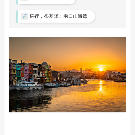
節
這裡，很基隆：兩日山海篇
雞
籠
文
化
風
光
雞
籠
美
食
快
搜