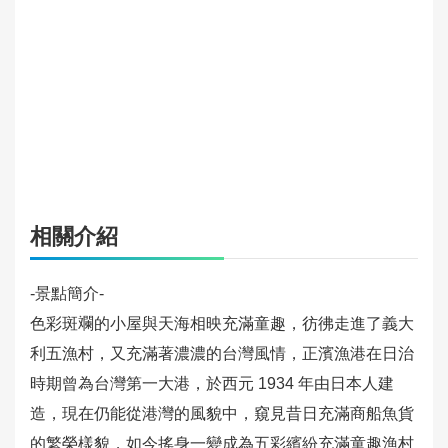
旅
館
住
宿
旅
遊
規
劃
相關介紹
活
動
-景點簡介-
快
色彩斑斕的小屋與天海相映充滿童趣，彷彿走進了義大
訊
利五漁村，又充滿著濃濃的台灣風情，正濱漁港在日治
旅
時期曾為台灣第一大港，於西元 1934 年由日本人建
遊
造，現在仍能從港灣的風貌中，窺見昔日充滿商船魚貨
服
的繁榮樣貌，如今搖身一變成為五彩繽紛充滿童趣漁村