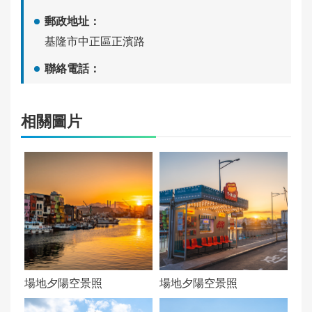
告
郵政地址：
基隆市中正區正濱路
政
聯絡電話：
府
資
(02)23491500:(8755)
訊
相關圖片
公
營運時間：
開
每日營運
交通資訊：
1.自行開車：導航正濱漁港。
2.公車：
-搭乘基隆市公車 101 號於「和平橋頭(原住民文
化會館)」下車即可抵達。
-103、104 號（經中正路）於「中正路正濱路
口」下車，步行 2 分鐘即可抵達。
場地夕陽空景照
場地夕陽空景照
-T99 濱海奇基線於「原住民文化會館(正濱漁港)