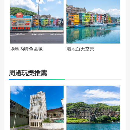
站」下車。
提供設施資訊：
諮詢站資訊(Information Spot)
營運狀態：
正常營運(Open)
場地內特色區域
場地白天空景
是否為向公眾開放場域：
向公眾開放
周邊玩樂推薦
入場費用：
免費用
建議停留時間(分鐘)：
90
文化資產級別：
非屬文化資產