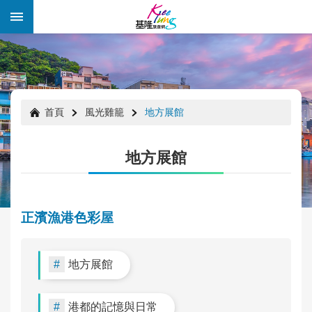
跳到主要內容區塊
:::
:::
首頁
風光雞籠
地方展館
地方展館
正濱漁港色彩屋
地方展館
年
度
好
港都的記憶與日常