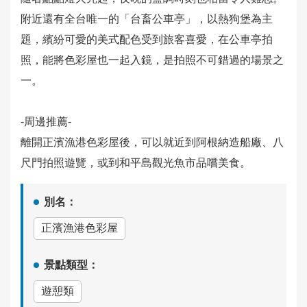
附近還有全台唯一的「台畜公車亭」，以熱狗堡為主
隱
題，繽紛可愛的美式配色受到旅客喜愛，在公車亭拍
私
照，能將色彩屋也一起入鏡，是拍照不可錯過的場景之
政
策
一。
服
-周邊推薦-
務
離開正濱漁港色彩屋後，可以就近到阿根納造船廠、八
安
尺門拍照遊覽，或到和平島觀光魚市品嚐美食。
全
宣
告
別名：
正濱漁港色彩屋
資
料
景點類型：
開
放
遊憩類
宣