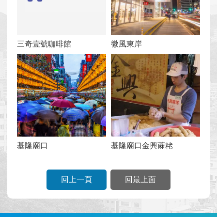
三奇壹號咖啡館
微風東岸
基隆廟口
基隆廟口金興蔴粩
回上一頁
回最上面