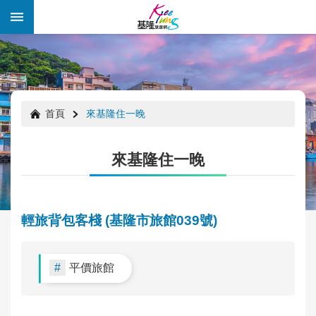
跳到主要內容區塊
:::
:::
首頁
來基隆住一晚
來基隆住一晚
輕旅背包客棧 (基隆市旅館039號)
平價旅館
年
度
好