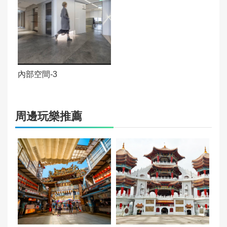
告
政
府
資
內部空間-3
訊
公
開
周邊玩樂推薦