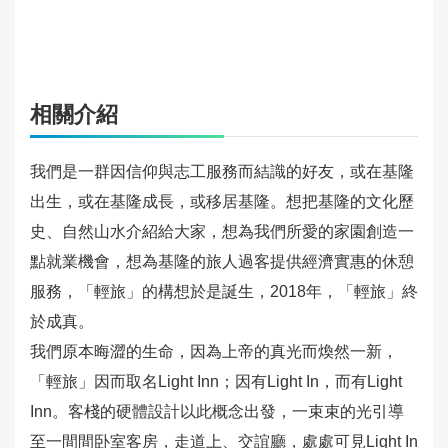
旅
館
住
宿
相關介紹
旅
遊
我們是一群因信仰與志工服務而結識的好友，或在基隆
規
劃
出生，或在基隆成長，或移居基隆。想把基隆的文化歷
史、自然山水介紹給大家，想為我們所愛的家園創造一
活
點就業機會，想為基隆的旅人過客提供經濟實惠的休憩
動
服務，「輕旅」的構想於是誕生，2018年，「輕旅」終
快
於成真。
訊
我們原本晦澀的生命，因為上帝的真光而煥然一新，
「輕旅」因而取名Light Inn；因有Light In，而有Light
旅
遊
Inn。客棧的硬體設計以此概念出發，一束束的光引導
服
至一間間卧室客房，走道上、交誼廳，處處可見Light In