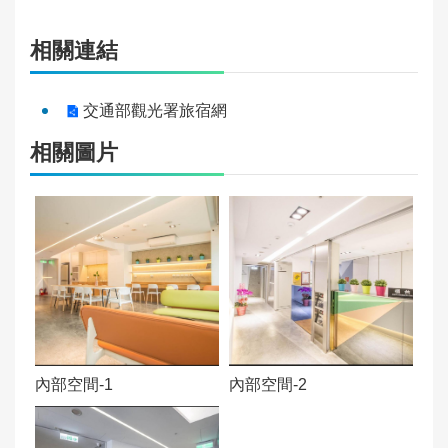
否
郵政地址：
隱
相關連結
私
基隆市仁愛區愛三路87號六樓之一
政
聯絡電話：
交通部觀光署旅宿網
策
0908953358
相關圖片
服
務
營運狀態：
安
正常營運(Open)
全
官網網址：
宣
告
[網址連結]
資
料
內部空間-1
內部空間-2
開
放
宣