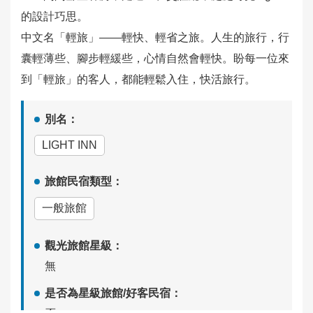
務
的設計巧思。
中文名「輕旅」——輕快、輕省之旅。人生的旅行，行
相
囊輕薄些、腳步輕緩些，心情自然會輕快。盼每一位來
關
影
到「輕旅」的客人，都能輕鬆入住，快活旅行。
片
別名：
回
LIGHT INN
首
頁
旅館民宿類型：
一般旅館
網
站
導
觀光旅館星級：
覽
無
是否為星級旅館/好客民宿：
English