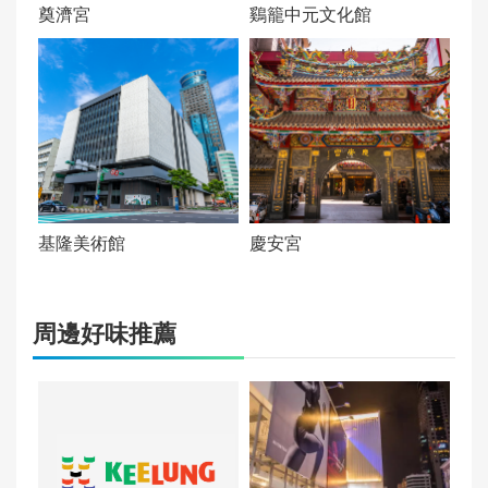
奠濟宮
鷄籠中元文化館
基隆美術館
慶安宮
周邊好味推薦