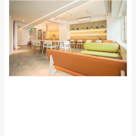
節
雞
籠
文
化
風
光
雞
籠
美
食
快
搜