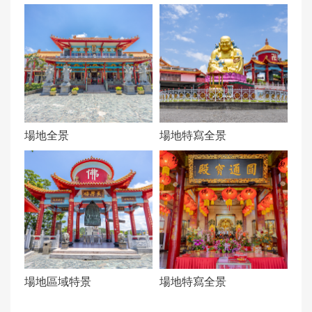
05:00~18:00
告
交通資訊：
政
1.搭乘基隆市公車 107、202、203、204 號於
府
「衛生福利部基隆醫院」下車,由中正公園牌樓
資
循階梯而上,或沿著壽山路步行即可抵達。
訊
2.搭乘 T99 濱海奇基線於「中正公園站」下車。
公
3.開車導航至中正公園,車輛可以停放在佛禪寺大
場地全景
場地特寫全景
開
門下收費停車場。
營運狀態：
正常營運(Open)
是否為向公眾開放場域：
向公眾開放
入場費用：
免費用
場地區域特景
場地特寫全景
建議停留時間(分鐘)：