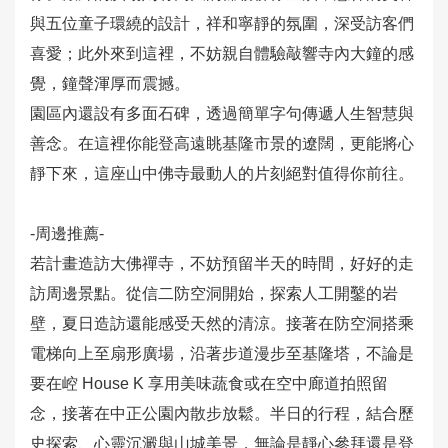
務
與五位童子環繞的設計，祥和寧靜的氛圍，深受訪客們
喜愛；此外來到這裡，不妨親自體驗敲響寺內大鐘的感
相
覺，鐘聲渾厚而震撼。
關
影
園區內還設有多面石碑，透過簡單字句傳遞人生智慧與
片
善念。在這裡你能登高遠眺基隆市景的遼闊，更能將心
靜下來，這座山中佛寺最動人的片刻絕對值得你前往。
回
首
-周邊推薦-
頁
若計畫造訪大佛禪寺，不妨預留半天的時間，好好的走
訪周邊景點。從信二防空洞開始，探索人工開鑿的岩
網
壁，夏日造訪還能感受天然的清涼。接著在防空洞搭乘
站
導
電梯向上至扇形廣場，沿著步道漫步至基隆塔，不論是
覽
要在崆 House K 享用美味蔬食或在空中廊道拍照留
念，接著在中正公園內散步放鬆。半日的行程，結合歷
English
史探索、心靈沉澱與山城美景，無論是靜心參拜還是登