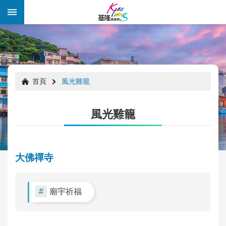
跳到主要內容區塊
:::
:::
首頁
風光雞籠
風光雞籠
大佛禪寺
廟宇祈福
年
度
好