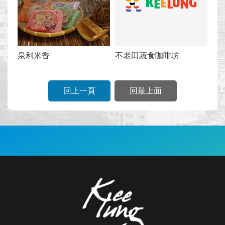
泉利米香
不老田蔬食咖啡坊
回上一頁
回最上面
:::