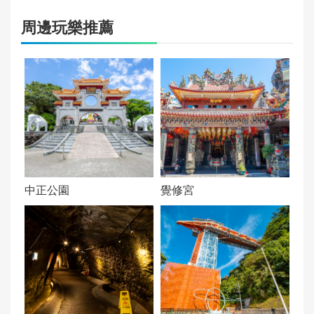
30
周邊玩樂推薦
文化資產級別：
非屬文化資產
中正公園
覺修宮