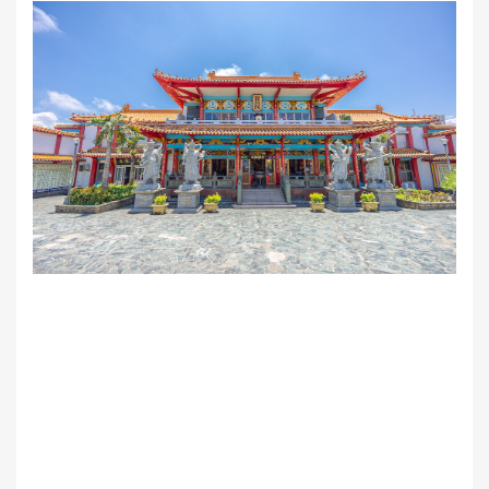
節
雞
籠
文
化
風
光
雞
籠
美
食
快
搜