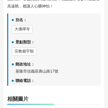
高遠眺，都讓人心曠神怡！
隱
私
別名：
政
策
大佛禪寺
服
景點類型：
務
宗教廟宇類
安
全
宣
郵政地址：
告
基隆市信義區壽山路17號
聯絡電話：
資
料
無
開
相關圖片
放
營運時間：
宣