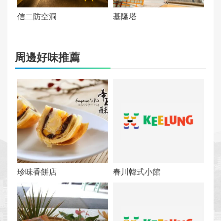
信二防空洞
基隆塔
周邊好味推薦
珍味香餅店
春川韓式小館