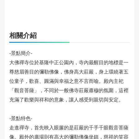
旅
館
住
宿
相關介紹
旅
遊
-景點簡介-
規
劃
大佛禪寺位於基隆中正公園內，寺內最醒目的地標是一
尊慈眉善目的彌勒佛像，佛身高大莊嚴，身上環繞著五
活
位童子，歡喜、圓滿與幸福之意不言而喻。殿內主祀
動
「觀音菩薩」，不同於一般佛寺莊嚴肅穆的氛圍，這裡
快
充滿了歡樂與祥和的意象，讓人感受到親切與安定。
訊
-景點特色-
旅
遊
走進禪寺，首先映入眼簾的是莊嚴的千手千眼觀音菩薩
服
像。殿外的廣場則有高大的彌勒佛像坐鎮，慈祥的笑容