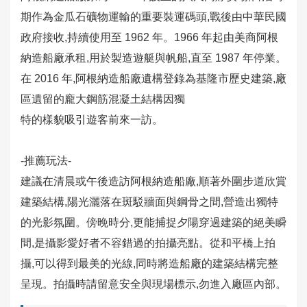
務
期作為金瓜石礦物運輸的重要裝運碼頭,戰後由中華民國
政府接收,持續使用至 1962 年。1966 年起由美商阿根
相
納造船廠承租,用於製造遊艇與帆船,直至 1987 年停業。
關
影
在 2016 年,阿根納造船廠遺構登錄為基隆市歷史建築,廠
片
區遺留的龐大鋼筋混凝土結構因獨
特的樣貌吸引遊客前來一訪。
回
首
-推薦玩法-
頁
建議在清晨或午後造訪阿根納造船廠,順著外圍步道欣賞
建築結構,陽光灑落在斑駁牆面與鋼骨之間,營造出獨特
網
的光影氛圍。傍晚時分,更能捕捉夕陽穿過建築的絕美瞬
站
導
間,是攝影愛好者不容錯過的拍攝亮點。從和平橋上拍
覽
攝,可以得到最美的光線,同時將造船廠的建築結構完整
呈現。拍攝時請留意安全與現場標示,勿進入廠區內部。
English