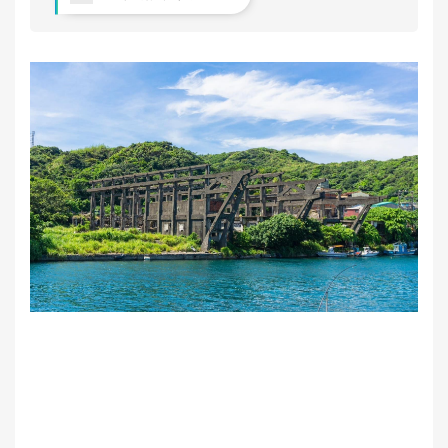
節
雞
籠
文
化
風
光
雞
籠
美
食
快
搜