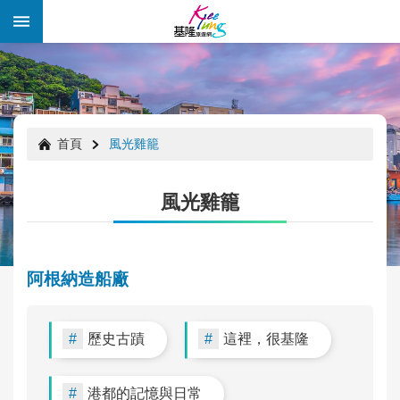
跳到主要內容區塊
:::
:::
首頁
風光雞籠
風光雞籠
阿根納造船廠
歷史古蹟
這裡，很基隆
年
度
好
港都的記憶與日常