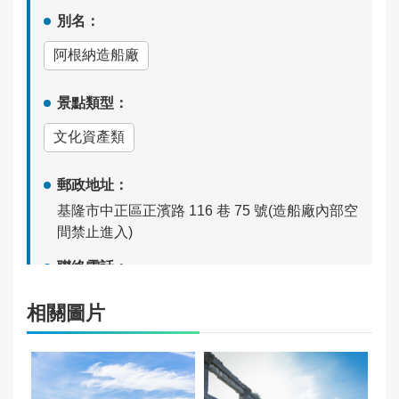
別名：
隱
阿根納造船廠
私
政
策
景點類型：
文化資產類
服
務
郵政地址：
安
基隆市中正區正濱路 116 巷 75 號(造船廠內部空
全
間禁止進入)
宣
告
聯絡電話：
無
資
相關圖片
料
營運時間：
開
放
營業時間:24 小時,開放式空間
宣