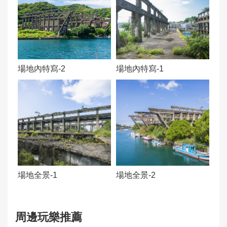
交通資訊：
告
1.搭乘基隆市公車 101 號至「和平橋頭(原民會
館)站」下車,徒步約 3 分,
政
2.搭乘 T99 濱海奇基線於「原住民文化會館(正
府
濱漁港)站」下車即可抵達。
資
場地內特寫-2
場地內特寫-1
3.開車導航至「基隆市中正區正濱路 116 巷」,
訊
步行即可到達。
公
開
營運狀態：
正常營運(Open)
是否為向公眾開放場域：
向公眾開放
入場費用：
場地全景-1
場地全景-2
免費用
建議停留時間(分鐘)：
周邊玩樂推薦
60