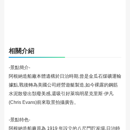
旅
館
住
宿
旅
遊
相關介紹
規
劃
-景點簡介-
活
阿根納造船廠本體遺構於日治時期,曾是金瓜石煤礦運輸
動
據點,戰後轉為美國公司經營遊艇製造,如今裸露的鋼筋
快
水泥散發出頹廢美感,還吸引好萊塢明星克里斯·伊凡
訊
(Chris Evans)前來取景拍攝廣告。
旅
遊
-景點特色-
服
阿根納造船廠原為 1919 年設立的八尺門貯炭場,日治時