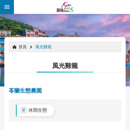
跳到主要內容區塊
:::
:::
首頁
風光雞籠
風光雞籠
苓蘭生態農園
休閒生態
年
度
好