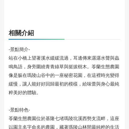
旅
館
住
宿
相關介紹
旅
遊
-景點簡介-
規
劃
站在小橋上望著溪水緩緩流過，耳邊傳來潺潺水聲與蟲
鳴鳥語，身旁圍繞青青綠草與挺拔樹木。苓蘭生態農園
活
像是躲在瑪陵山谷中的一座秘密花園，在這裡時光變得
動
緩慢，讓人能好好回歸最初的模樣，給味蕾與身心最純
快
粹美好的體驗。
訊
-景點特色-
旅
遊
苓蘭生態農園位於基隆七堵瑪陵坑溪西勢支流畔，這座
服
以園主名字命名的農園，藏著瑪陵山林間最純粹的生活