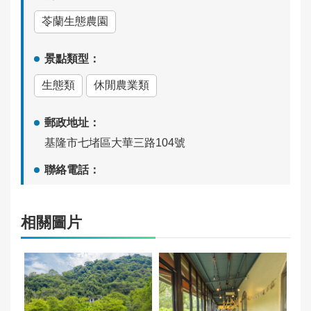
苓蘭生態農園
隱
私
景點類型：
政
策
生態類
休閒農業類
服
郵政地址：
務
基隆市七堵區大華三路104號
安
全
聯絡電話：
宣
(02)24567258
告
相關圖片
營運時間：
資
週二、週四、週五：10:00~16:00
料
週六、週日：10:00~17:00
開
（週一、三公休）（請事先預約）
放
宣