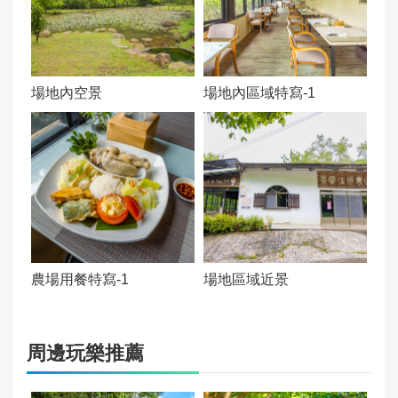
交通資訊：
告
1.搭乘基隆市公車701號至「苓蘭休閒農場
站」，即可抵達。
政
2.開車導航「苓蘭生態農園」即可抵達，園區內
府
有空間可停放車輛。
場地內空景
場地內區域特寫-1
資
營運狀態：
訊
正常營運(Open)
公
開
是否為向公眾開放場域：
向公眾開放
入場費用：
免費用
農場用餐特寫-1
場地區域近景
建議停留時間(分鐘)：
60
周邊玩樂推薦
文化資產級別：
非屬文化資產