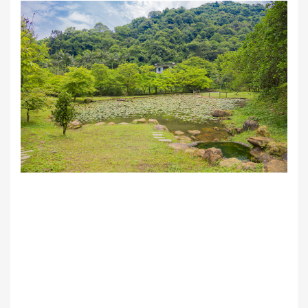
節
雞
籠
文
化
風
光
雞
籠
美
食
快
搜