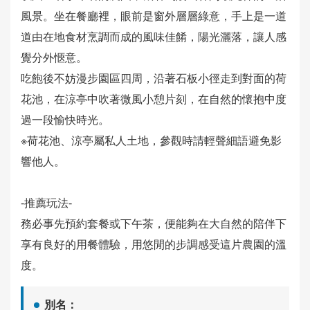
務
風景。坐在餐廳裡，眼前是窗外層層綠意，手上是一道
道由在地食材烹調而成的風味佳餚，陽光灑落，讓人感
相
覺分外愜意。
關
影
吃飽後不妨漫步園區四周，沿著石板小徑走到對面的荷
片
花池，在涼亭中吹著微風小憩片刻，在自然的懷抱中度
過一段愉快時光。
回
※荷花池、涼亭屬私人土地，參觀時請輕聲細語避免影
首
響他人。
頁
-推薦玩法-
網
務必事先預約套餐或下午茶，便能夠在大自然的陪伴下
站
導
享有良好的用餐體驗，用悠閒的步調感受這片農園的溫
覽
度。
English
別名：