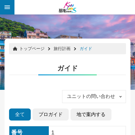
メインのコンテンツブロックにジャンプします
:::
:::
トップページ
旅行計画
ガイド
ガイド
ユニットの問い合わせ
全て
プロガイド
地で案内する
祭
り
の
1