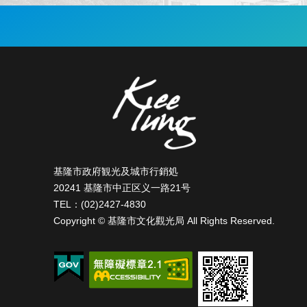
宿
泊
:::
情
報
旅
行
計
画
基隆市政府観光及城市行銷処
20241 基隆市中正区义一路21号
TEL：(02)2427-4830
質
Copyright © 基隆市文化觀光局 All Rights Reserved.
問
が
あ
り
ま
す