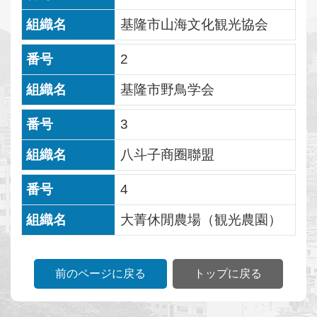
行
基隆市山海文化観光協会
事
2
文
化
基隆市野鳥学会
観
3
光
八斗子商圈聯盟
ス
ポ
4
ッ
ト
大菁休閒農場（観光農園）
グ
ル
前のページに戻る
トップに戻る
メ
情
報