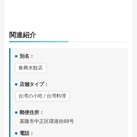
宿
泊
情
関連紹介
報
旅
別名：
行
春興水餃店
計
画
店舗タイプ：
質
台湾の小吃 / 台湾料理
問
が
郵便住所：
あ
基隆市中正区環港街68号
り
ま
電話：
す