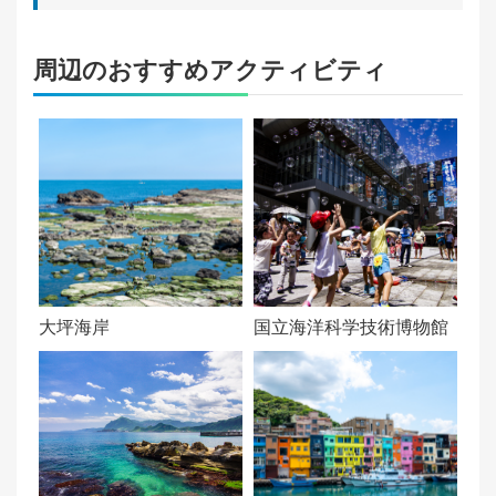
(02)24690300
関
周辺のおすすめアクティビティ
運営時間：
連
動
火曜日~日曜日 11:00-20:00
画
施設情報の提供：
トイレ
ホ
ー
運営状態：
ム
通常営業
サ
大坪海岸
国立海洋科学技術博物館
イ
ト
マ
ッ
プ