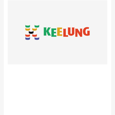
行
事
文
化
観
光
ス
ポ
ッ
ト
グ
ル
メ
情
報