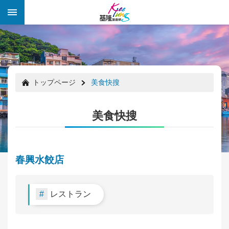
メインのコンテンツブロックにジャンプします
:::
:::
トップページ
美食快搜
美食快搜
春興水餃店
レストラン
祭
り
の