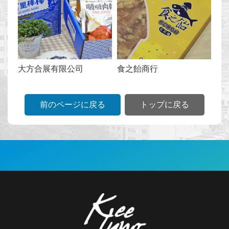
セ
キ
ュ
リ
大方合展有限公司
食之飴商行
テ
ィ
ポ
前のページに戻る
トップに戻る
リ
シ
ー
サ
イ
:::
ト
デ
ー
タ