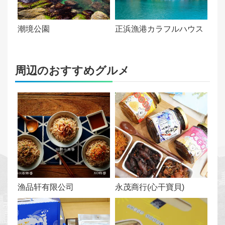
中
文
潮境公園
正浜漁港カラフルハウス
English
周辺のおすすめグルメ
한
국
어
個
人
情
報
保
渔品轩有限公司
永茂商行(心干寶貝)
護
方
針