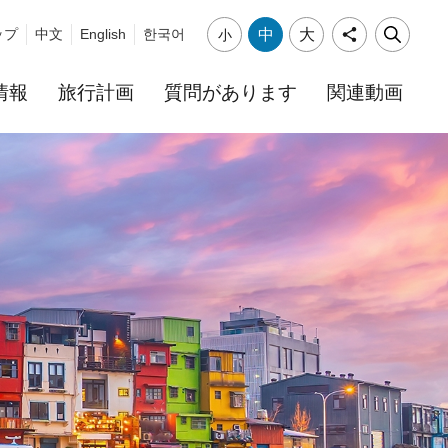
中
大
ップ
中文
English
한국어
小
情報
旅行計画
質問があります
関連動画