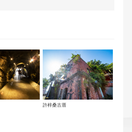
許梓桑古厝