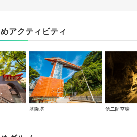
すめアクティビティ
基隆塔
信二防空壕