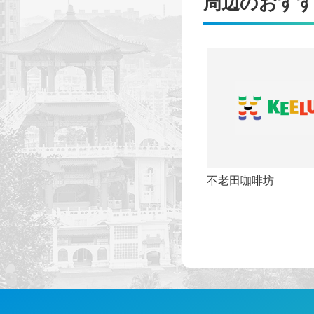
周辺のおす
不老田咖啡坊