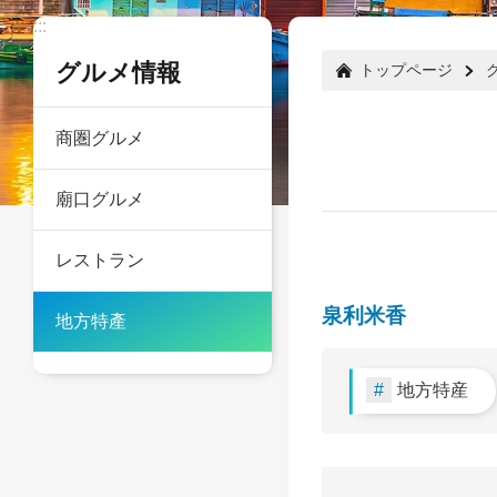
:::
:::
グルメ情報
トップページ
商圏グルメ
廟口グルメ
レストラン
泉利米香
地方特產
地方特産