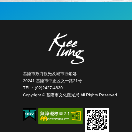
宿
泊
:::
情
報
旅
行
計
画
基隆市政府観光及城市行銷処
20241 基隆市中正区义一路21号
TEL：(02)2427-4830
質
Copyright © 基隆市文化觀光局 All Rights Reserved.
問
が
あ
り
ま
す