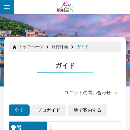
メインのコンテンツブロックにジャンプします
:::
:::
トップページ
旅行計画
ガイド
ガイド
ユニットの問い合わせ
全て
プロガイド
地で案内する
祭
り
の
1