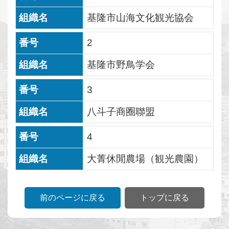
行
基隆市山海文化観光協会
事
2
文
化
基隆市野鳥学会
観
3
光
八斗子商圈聯盟
ス
ポ
4
ッ
ト
大菁休閒農場（観光農園）
グ
ル
前のページに戻る
トップに戻る
メ
情
報