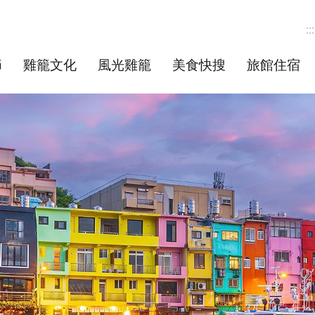
:::
節
雞籠文化
風光雞籠
美食快搜
旅館住宿