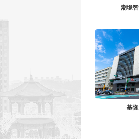
潮境智
基隆