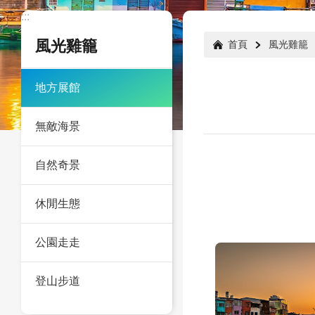
:::
:::
風光雞籠
首頁
風光雞籠
地方展館
無敵海景
自然奇景
休閒生態
公園走走
登山步道