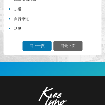
節
步道
雞
自行車道
籠
文
活動
化
風
回上一頁
回最上面
光
雞
籠
美
:::
食
快
搜