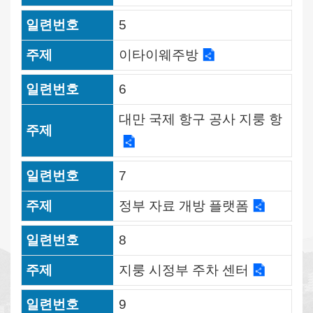
감
성
5
숙
소
이타이웨주방
6
여
행
대만 국제 항구 공사 지룽 항
계
획
7
문
의
정부 자료 개방 플랫폼
하
기
8
관
지룽 시정부 주차 센터
련
영
9