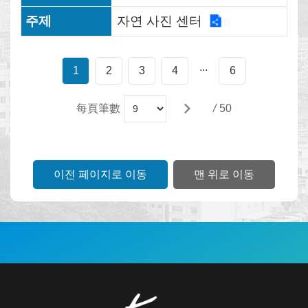
상
자연 사진 센터
메
인
...
1
2
3
4
6
페
이
每頁筆數
/
50
지
사
이
이전 페이지로 이동
맨 위로 이동
트
안
내
中
:::
文