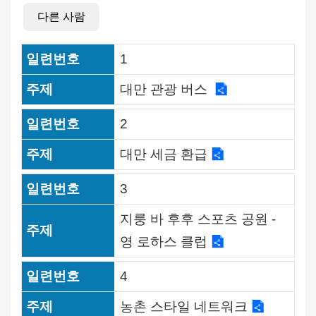
사
다른 사람
문
1
화
대만 관광 버스
어
디
2
놀
대만 세금 환급
러
가
3
고
싶
지룽 바 후후 스포츠 공원 -
다
영 로하스 클럽
맛
4
집
농촌 스타일 네트워크