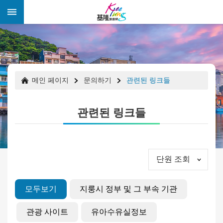
跳到主要內容區塊
:::
:::
메인 페이지
문의하기
관련된 링크들
관련된 링크들
단원 조회
모두보기
지룽시 정부 및 그 부속 기관
경
축
관광 사이트
유아수유실정보
행