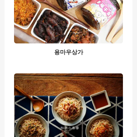
보
공
개
용마우상가