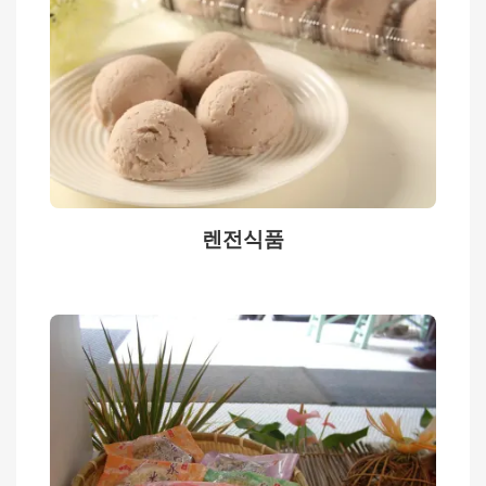
사
문
화
어
디
놀
렌전식품
러
가
고
싶
다
맛
집