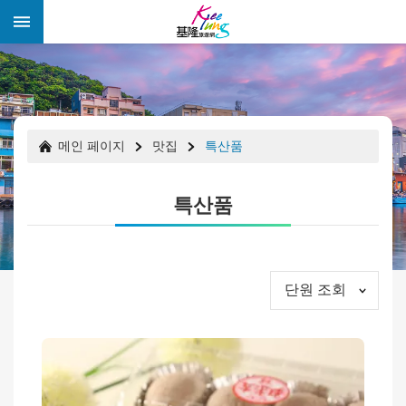
跳到主要內容區塊
:::
:::
메인 페이지
맛집
특산품
특산품
단원 조회
경
축
행