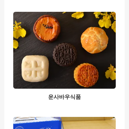
English
日
本
語
프
라
이
버
시
정
책
운사바우식품
서
비
스
안