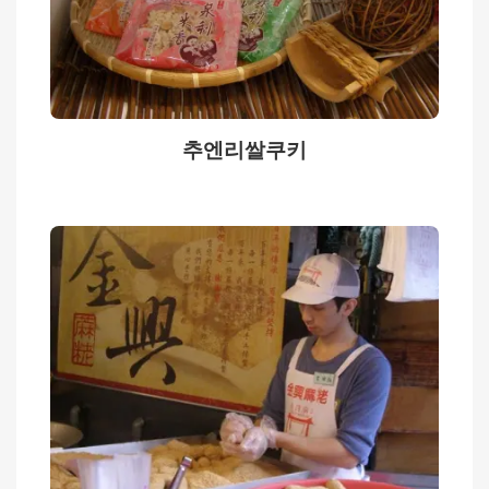
감
성
숙
소
여
추엔리쌀쿠키
행
계
획
문
의
하
기
관
련
영