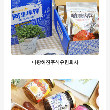
전
선
언
사
이
트
데
이
터
다팡허잔주식유한회사
개
방
선
언
정
부
정