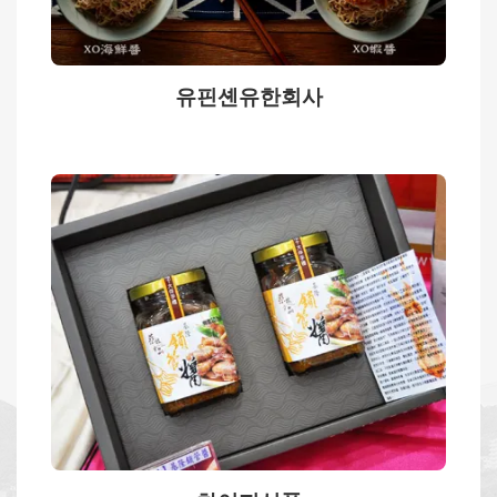
유핀셴유한회사