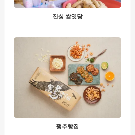
상
진싱 쌀엿당
메
인
페
이
지
사
이
트
안
내
中
文
펑추빵집