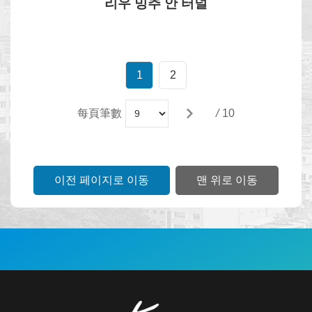
리우 밍추 안 터널
1
2
每頁筆數
/
10
이전 페이지로 이동
맨 위로 이동
:::