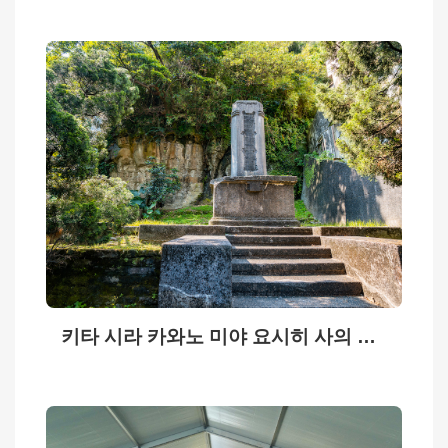
English
日
本
語
프
라
이
버
시
정
책
키타 시라 카와노 미야 요시히 사의 비석
서
비
스
안