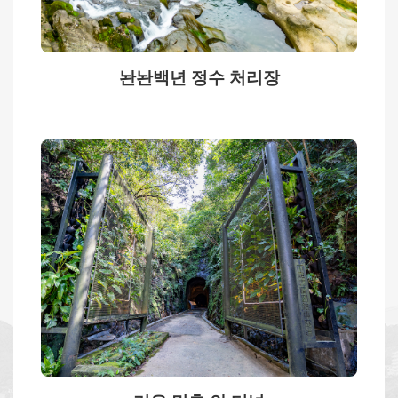
놘놘백년 정수 처리장