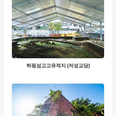
전
선
언
사
이
트
데
이
터
허핑섬고고유적지 (저성교당)
개
방
선
언
정
부
정