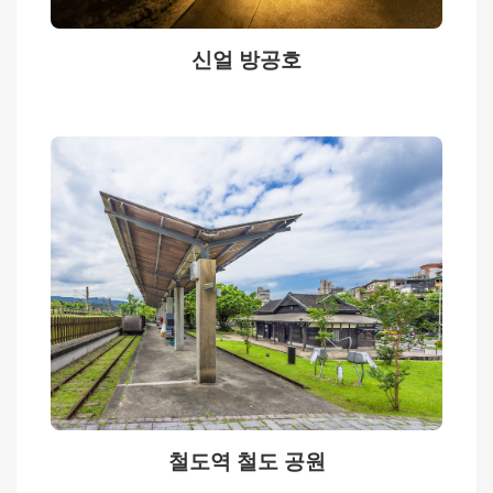
상
신얼 방공호
메
인
페
이
지
사
이
트
안
내
中
文
철도역 철도 공원