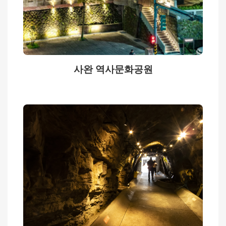
감
성
숙
소
여
사완 역사문화공원
행
계
획
문
의
하
기
관
련
영