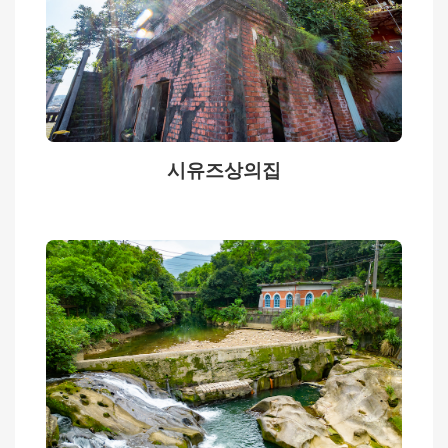
보
공
개
시유즈상의집