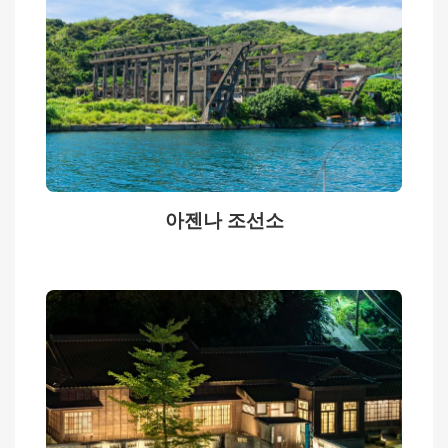
사
문
화
어
디
놀
아젠나 조선소
러
가
고
싶
다
맛
집