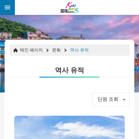
跳到主要內容區塊
:::
:::
메인 페이지
문화
역사 유적
역사 유적
단원 조회
경
축
행