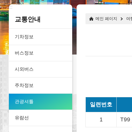
:::
:::
교통안내
메인 페이지
여
기차정보
버스정보
시외버스
주차정보
관광셔틀
일련번호
유람선
1
T9