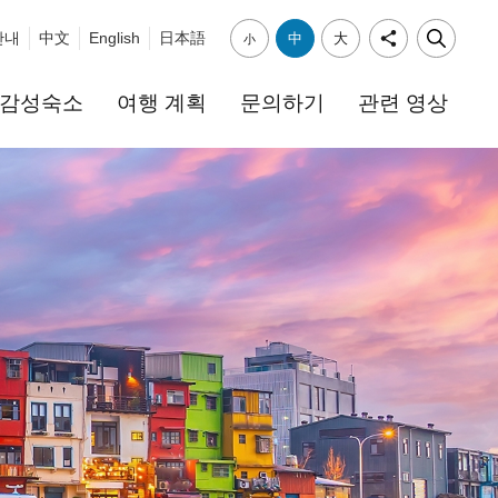
안내
中文
English
日本語
中
大
小
감성숙소
여행 계획
문의하기
관련 영상