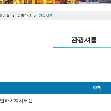
행 계획
교통안내
관광셔틀
관광셔틀
주제
9 빈하이치지노선