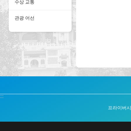
수상 교통
관광 어선
:::
프라이버시